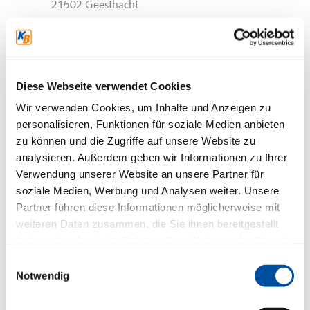
21502 Geesthacht
Vertreten durch die Geschäftsführung
Marcel Walter
Tel. 0 41 52 – 89027-0
Diese Webseite verwendet Cookies
eMail:
hamburg-sued@kb-servicepoint.de
Wir verwenden Cookies, um Inhalte und Anzeigen zu
personalisieren, Funktionen für soziale Medien anbieten
Eintragung im Handelsregister:
zu können und die Zugriffe auf unsere Website zu
Registergericht: Amtsgericht ist Lübeck
analysieren. Außerdem geben wir Informationen zu Ihrer
Registernummer: HRB 22024
Verwendung unserer Website an unsere Partner für
Steuernummer: 22/294/24946
soziale Medien, Werbung und Analysen weiter. Unsere
USt-IdNr: DE348380000
Partner führen diese Informationen möglicherweise mit
weiteren Daten zusammen, die Sie ihnen bereitgestellt
Verantwortlich für den
haben oder die sie im Rahmen Ihrer Nutzung der Dienste
gesammelt haben.
Inhalt nach § 18 Abs. 2
Einwilligungsauswahl
Notwendig
MStV
Alois Koop-Brinkmann