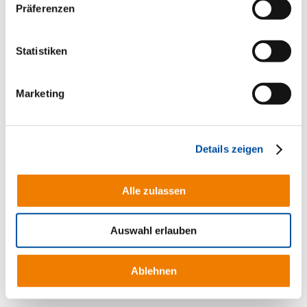
Präferenzen
Alter Bahnhofsweg 2
49457 Drebber
Statistiken
Streitschlichtung
Wir sind nicht verpflichtet und bereit, an
Marketing
Streitbeilegungsverfahren vor einer
Verbraucherschlichtungsstelle
teilzunehmen.
Details zeigen
Haftung für Inhalte
Als Diensteanbieter sind wir gemäß § 7
Alle zulassen
Abs.1 TMG für eigene Inhalte auf diesen
Seiten nach den allgemeinen Gesetzen
Auswahl erlauben
verantwortlich. Nach §§ 8 bis 10 TMG sind
wir als Diensteanbieter jedoch nicht
Ablehnen
verpflichtet, übermittelte oder gespeicherte
fremde Informationen zu überwachen oder